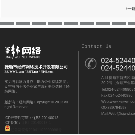
上一篇
Contact Us
抚顺市经纬网络技术开发有限公司
FSJWWL.com / FSIT.net / N169.com
Add:抚顺市新抚区
实力与影响力并存 助力企业持续发展，
20-2号（金融产业
辽宁省内千名企业家与政府单位选择了经
Tel:024-52440880 /
纬网络。
Fax:024-52440886
Web:www.Fsjwwl.c
版所有：经纬网络 Copyright © 2013 All
right Reserved.
QQ:839794598
Mail:Web@fsjwwl.c
ICP经营许可证：辽B2-20140013
ICP备案：
辽B2-20140013-1
辽公网安备21041102000098号